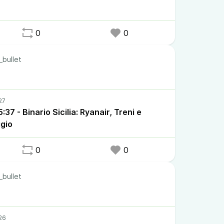
0
0
_bullet
37 - Binario Sicilia: Ryanair, Treni e
ggio
0
0
_bullet