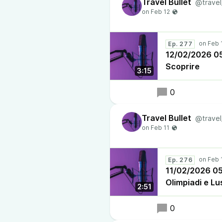
Travel Bullet
@travel
Ep. 277
12/02/2026 05:
Scoprire
3:15
0
Travel Bullet
@travel
Ep. 276
11/02/2026 05:3
Olimpiadi e Lu
2:51
0