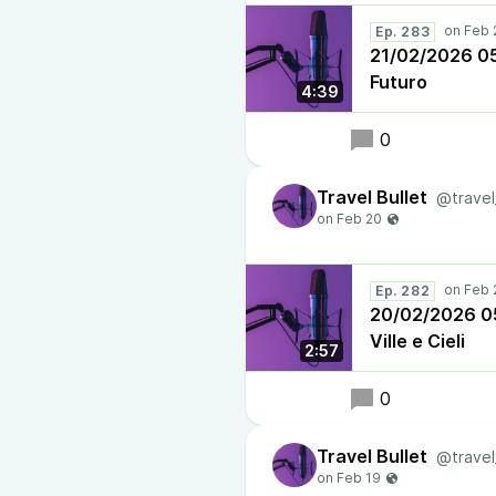
Ep. 283
21/02/2026 05:3
Futuro
4:39
0
Travel Bullet
@travel
Ep. 282
20/02/2026 05:
Ville e Cieli
2:57
0
Travel Bullet
@travel