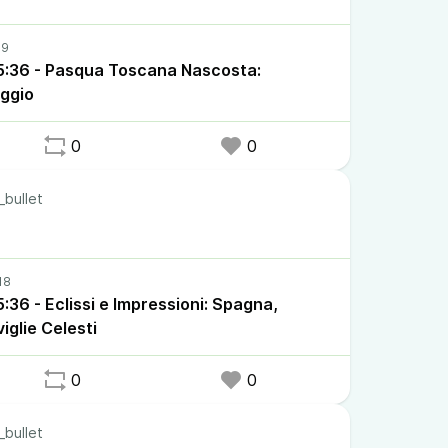
:36 - Pasqua Toscana Nascosta:
aggio
0
0
_bullet
36 - Eclissi e Impressioni: Spagna,
glie Celesti
0
0
_bullet