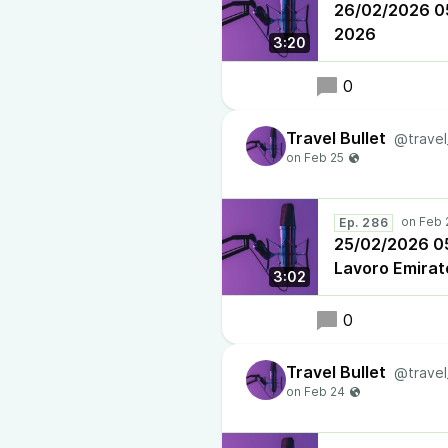
26/02/2026 05:
2026
3:20
0
Travel Bullet
@travel
Ep. 286
25/02/2026 05:
Lavoro Emirat
3:02
0
Travel Bullet
@travel