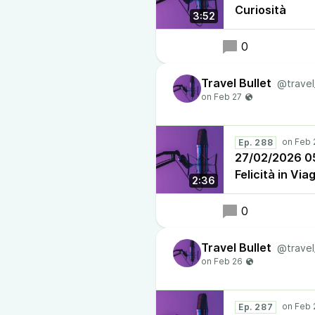
Curiosità
3:52
0
Travel Bullet
@travel
Ep. 288
27/02/2026 05:
Felicità in Via
2:36
0
Travel Bullet
@travel
Ep. 287