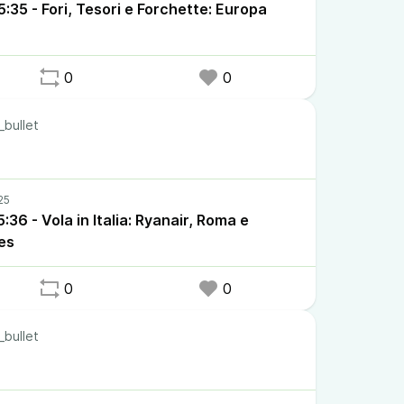
35 - Fori, Tesori e Forchette: Europa
0
0
_bullet
36 - Vola in Italia: Ryanair, Roma e
es
0
0
_bullet