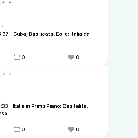
_bullet
37 - Cuba, Basilicata, Eolie: Italia da
0
0
_bullet
3 - Italia in Primo Piano: Ospitalità,
sso
0
0