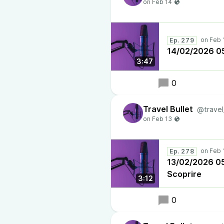
Ep. 279
14/02/2026 05:
3:47
0
Travel Bullet
@travel
Ep. 278
13/02/2026 05:3
Scoprire
3:12
0