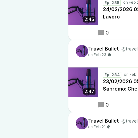
Ep. 285
24/02/2026 05:3
Lavoro
2:45
0
Travel Bullet
@travel
Ep. 284
23/02/2026 05
Sanremo: Che 
2:47
0
Travel Bullet
@travel