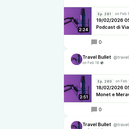
Ep. 281
19/02/2026 05
Podcast di Vi
2:24
0
Travel Bullet
@travel
Ep. 280
18/02/2026 05:
Monet e Meravi
2:51
0
Travel Bullet
@travel