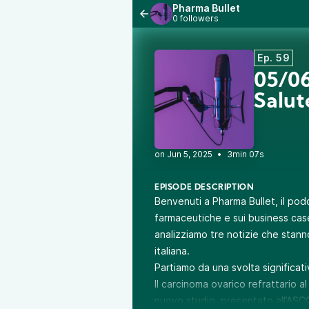
Pharma Bullet
0 followers
Ep. 59
05/06
Salut
•
3min 07s
EPISODE DESCRIPTION
Benvenuti a Pharma Bullet, il podc
farmaceutiche e sui business case
analizziamo tre notizie che stann
italiana.
Partiamo da una svolta significati
Il carcinoma ovarico refrattario a
nuovo studio, presentato all’AS