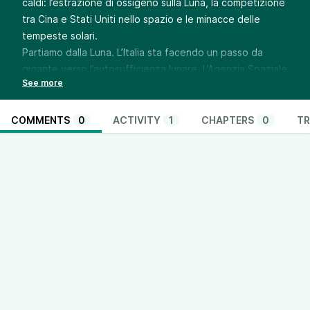
caldi: l’estrazione di ossigeno sulla Luna, la competizione
tra Cina e Stati Uniti nello spazio e le minacce delle
tempeste solari.
Partiamo dalla Luna. L’Italia sta facendo un passo da
gigante verso l’autosufficienza lunare. L’Agenzia Spaziale
Italiana e OHB Italia hanno firmato un accordo per
sviluppare “Oracle”. Questo sistema all’avanguardia
estrarrà ossigeno direttamente dalla regolite lunare.
COMMENTS
0
ACTIVITY
1
CHAPTERS
0
TR
Immaginate: respirare sulla Luna grazie alla tecnologia
italiana. Questo progetto è cruciale. Ridurrà la
dipendenza dalla Terra per le future missioni lunari. E
renderà più sostenibile la presenza umana sul nostro
satellite.
Passiamo ora a un tema più ampio: la competizione
spaziale tra Cina e Stati Uniti. La Cina sta accelerando la
sua espansione nello spazio. Non si tratta solo di missioni
sulla Luna e su Marte. Ma anche della creazione di
infrastrutture avanzate in orbita. Questa competizione è
molto più di una semplice gara tecnologica. È una lotta