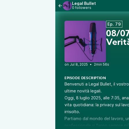
Legal Bullet
0 followers
Ep. 79
08/07
Verit
•
2min 56s
EPISODE DESCRIPTION
Benvenuti a Legal Bullet, il vostr
ultime novità legali.
Oggi, 8 luglio 2025, alle 7:35, an
vita quotidiana: la privacy sul lavo
irrisolto.
Partiamo dal mondo del lavoro, un
professionale si fanno sempre pi