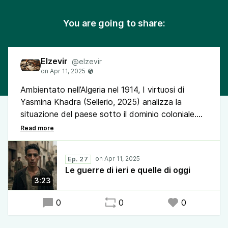
You are going to share:
Elzevir
@elzevir
Ambientato nell’Algeria nel 1914, I virtuosi di
Yasmina Khadra (Sellerio, 2025) analizza la
situazione del paese sotto il dominio coloniale.
«Guardando le donne guardare la guerra» è
invece la testimonianza postuma di Victoria
Amelina sulle atrocità inaugurate dall’invasione
Ep. 27
russa del 2022.
Le guerre di ieri e quelle di oggi
3:23
0
0
0