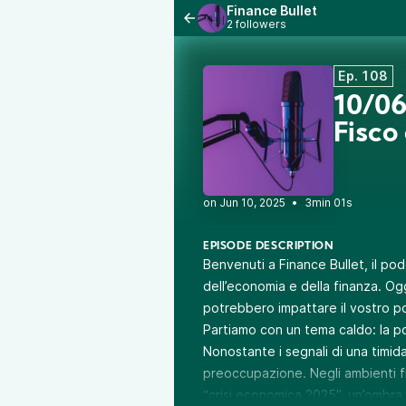
Finance Bullet
2 followers
Ep. 108
10/06
Fisco
•
3min 01s
EPISODE DESCRIPTION
Benvenuti a Finance Bullet, il p
dell’economia e della finanza. Og
potrebbero impattare il vostro por
Partiamo con un tema caldo: la po
Nonostante i segnali di una timida 
preoccupazione. Negli ambienti fi
“crisi economica 2025”, un’ombr